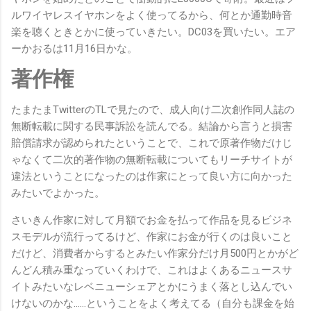
ルワイヤレスイヤホンをよく使ってるから、何とか通勤時音
楽を聴くときとかに使っていきたい。DC03を買いたい。エア
ーかおるは11月16日かな。
著作権
たまたまTwitterのTLで見たので、成人向け二次創作同人誌の
無断転載に関する民事訴訟を読んでる。結論から言うと損害
賠償請求が認められたということで、これで原著作物だけじ
ゃなくて二次的著作物の無断転載についてもリーチサイトが
違法ということになったのは作家にとって良い方に向かった
みたいでよかった。
さいきん作家に対して月額でお金を払って作品を見るビジネ
スモデルが流行ってるけど、作家にお金が行くのは良いこと
だけど、消費者からするとみたい作家分だけ月500円とかがど
んどん積み重なっていくわけで、これはよくあるニュースサ
イトみたいなレベニューシェアとかにうまく落とし込んでい
けないのかな……ということをよく考えてる（自分も課金を始