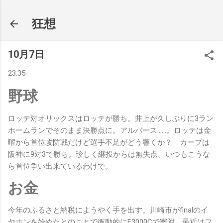
スキップしてメイン コンテンツに移動
狂想
10月7日
23:35
野球
ロッテ対オリックスはロッテが勝ち。井上が久しぶりに3ラン
ホームランでそのまま決勝点に。アルバース……。ロッテは金
曜から首位攻防戦だけど選手不足がどう響くか？ カープは
阪神に9対3で勝ち。珍しく継投からは無失点。いつもこうな
ら首位争い出来ているわけで。
お金
今年のふるさと納税にようやく手を出す。川崎市がfinalのイ
ヤホンを始めたとのことで衝動的にE3000Cで寄附。最近はフ