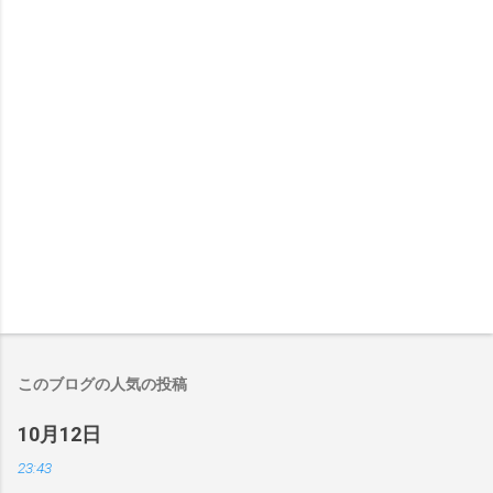
メ
ン
ト
を
投
稿
このブログの人気の投稿
10月12日
23:43