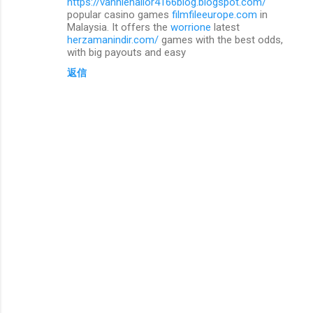
https://vannienailor4166blog.blogspot.com/
popular casino games
filmfileeurope.com
in
Malaysia. It offers the
worrione
latest
herzamanindir.com/
games with the best odds,
with big payouts and easy
返信
コ