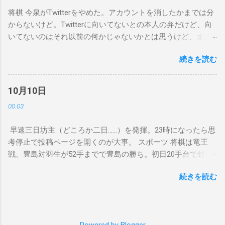
将棋 今泉がTwitterをやめた。アカウントを消したかまでは分
からないけど。Twitterに向いてないとの本人の弁だけど、向
いてないのはそれ以前の何かじゃないかとは思うけど、まあ
最初からDMとかじゃなくてリプライで他の人に見える形で誰
続きを読む
かを咎めるのは言ってることは正しくても印象は悪いよね。
会社でも上司はほかの人の前で部下を叱責するのはやめまし
ょう見たいな風潮もあるわけだし。以前加藤桃に対しても同
10月10日
じようなことがあったしあまりよく分かってなかったのか
00:03
な。今泉はブログとかの方が向いてると思う。 野球 月曜日な
ので試合はほぼ無し。ここぞとばかりに（？）WBSC プレミ
早速三日坊主（どころか二日……）を発揮。23時になったら思
ア12の決勝戦をYouTubeのアーカイブで見ていた。英語実況
考停止で投稿ページを開くのが大事。 スポーツ 将棋は竜王
で聞いてたけど、近藤祐司が使ってる通り1-2 pitchとか
戦、豊島対羽生が52手までで豊島の勝ち。初日20手台で封じ
leadoff doubleとかIt's gone!とか1-2-3とか言ってて感動した
手なのを知ったときは最近の傾向にしてはえらく短いなと思
（順番が逆だが）。あと試合が終わった後J SPORTSに対して
続きを読む
ったけど、序盤から超急戦で一気に終盤になったらしく、52
ブースに来てくれてありがとうみたいなこと言ってて裏でそ
手までとはいえずっと探り探りの展開に。次を見てみないと
んな交流があったんだと思った。あと日本の初戦とスーパー
分からないけど、羽生が何勝できるかという感じかな。 野球
ラウンドの韓国戦も見ようかな。明日からまたペナントの試
はソフトバンク対ロッテがソフトバンクの勝ち。東浜が良か
合があるから次にいつ見られるか分からないけど……。